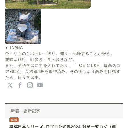
Y. INABA
色々なものと出会い、巡り、知り、記録することが好き。
趣味は旅行、町歩き、食べ歩きなど。
また、英語学習に力を入れており、「TOEIC L&R」最高スコ
ア965点、英検準1級を取得済み。その後もより高みを目指す
ため、日々学習中。
新着・更新記事
将棋
将棋日本シリーズ JTプロ公式戦2024 対局一覧ログ（個