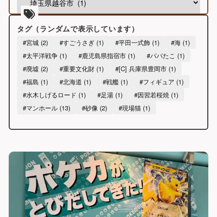
ー
カ
イ
タグ（ランダムで表示しています）
ブ
#宮城 (2)
#すごうさぎ (1)
#平田一式飾 (1)
#海 (1)
#太平洋戦争 (1)
#鹿児島県指宿市 (1)
#パパたこ (1)
#廃墟 (2)
#重要文化財 (1)
#[C] 兵庫県豊岡市 (1)
#福島 (1)
#北海道 (1)
#戦艦 (1)
#フィギュア (1)
#水木しげるロード (1)
#足湯 (1)
#因習若桜焼 (1)
#マンホール (13)
#砂像 (2)
#現場猫 (1)