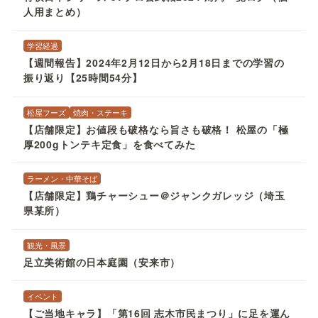
人用まとめ）
学習経過
【週間報告】2024年2月12日から2月18日までの学習の
振り返り【25時間54分】
松屋フーズ
焼肉・ステーキ
【店舗限定】お値段も破格なら旨さも破格！ 松屋の「極
厚200gトンテキ定食」を食べてみた
ラーメン・中華そば
【店舗限定】鶏チャーシュー＠ジャンクガレッジ（埼玉
県某所）
観光・風景
足立美術館の日本庭園（安来市）
イベント
【ご当地キャラ】「第16回 志木市民まつり」に足を運ん