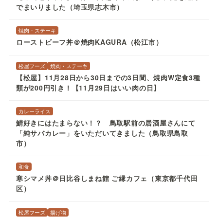
でまいりました（埼玉県志木市）
焼肉・ステーキ
ローストビーフ丼＠焼肉KAGURA（松江市）
松屋フーズ
焼肉・ステーキ
【松屋】11月28日から30日までの3日間、焼肉W定食3種
類が200円引き！【11月29日はいい肉の日】
カレーライス
鯖好きにはたまらない！？ 鳥取駅前の居酒屋さんにて
「純サバカレー」をいただいてきました（鳥取県鳥取
市）
和食
寒シマメ丼＠日比谷しまね館 ご縁カフェ（東京都千代田
区）
松屋フーズ
揚げ物