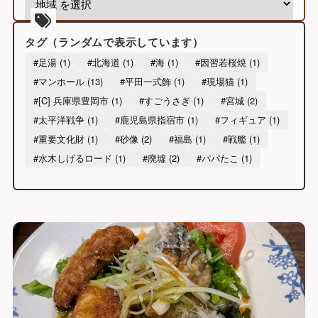
ー
カ
イ
タグ（ランダムで表示しています）
ブ
#足湯 (1)
#北海道 (1)
#海 (1)
#因習若桜焼 (1)
#マンホール (13)
#平田一式飾 (1)
#現場猫 (1)
#[C] 兵庫県豊岡市 (1)
#すごうさぎ (1)
#宮城 (2)
#太平洋戦争 (1)
#鹿児島県指宿市 (1)
#フィギュア (1)
#重要文化財 (1)
#砂像 (2)
#福島 (1)
#戦艦 (1)
#水木しげるロード (1)
#廃墟 (2)
#パパたこ (1)