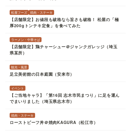
松屋フーズ
焼肉・ステーキ
【店舗限定】お値段も破格なら旨さも破格！ 松屋の「極
厚200gトンテキ定食」を食べてみた
ラーメン・中華そば
【店舗限定】鶏チャーシュー＠ジャンクガレッジ（埼玉
県某所）
観光・風景
足立美術館の日本庭園（安来市）
イベント
【ご当地キャラ】「第16回 志木市民まつり」に足を運ん
でまいりました（埼玉県志木市）
焼肉・ステーキ
ローストビーフ丼＠焼肉KAGURA（松江市）