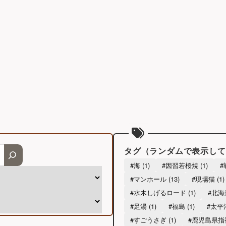
タグ（ランダムで表示して
#海 (1)
#因習若桜焼 (1)
#
#マンホール (13)
#現場猫 (1)
#水木しげるロード (1)
#北海道
#足湯 (1)
#福島 (1)
#太平洋
#すごうさぎ (1)
#鹿児島県指宿