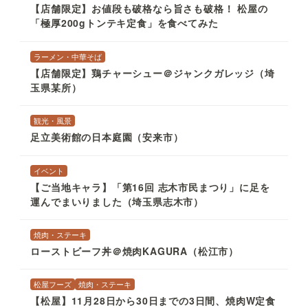
【店舗限定】お値段も破格なら旨さも破格！ 松屋の
「極厚200gトンテキ定食」を食べてみた
ラーメン・中華そば
【店舗限定】鶏チャーシュー＠ジャンクガレッジ（埼
玉県某所）
観光・風景
足立美術館の日本庭園（安来市）
イベント
【ご当地キャラ】「第16回 志木市民まつり」に足を
運んでまいりました（埼玉県志木市）
焼肉・ステーキ
ローストビーフ丼＠焼肉KAGURA（松江市）
松屋フーズ
焼肉・ステーキ
【松屋】11月28日から30日までの3日間、焼肉W定食