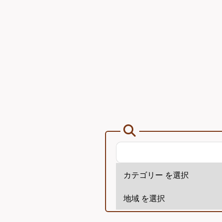
ア
ー
カ
イ