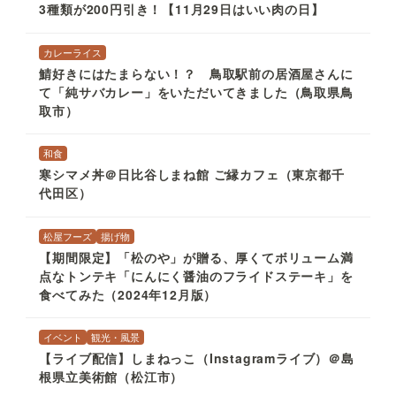
3種類が200円引き！【11月29日はいい肉の日】
カレーライス
鯖好きにはたまらない！？ 鳥取駅前の居酒屋さんに
て「純サバカレー」をいただいてきました（鳥取県鳥
取市）
和食
寒シマメ丼＠日比谷しまね館 ご縁カフェ（東京都千
代田区）
松屋フーズ
揚げ物
【期間限定】「松のや」が贈る、厚くてボリューム満
点なトンテキ「にんにく醤油のフライドステーキ」を
食べてみた（2024年12月版）
イベント
観光・風景
【ライブ配信】しまねっこ（Instagramライブ）＠島
根県立美術館（松江市）