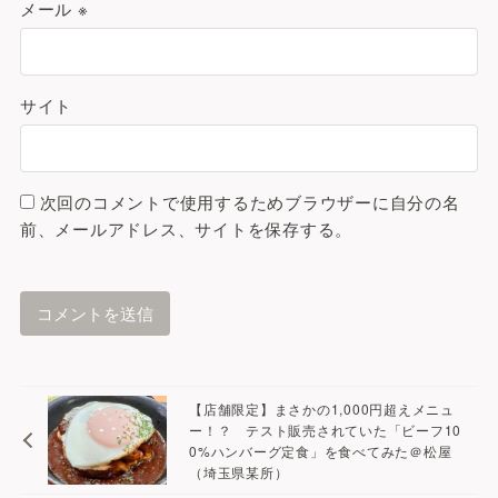
メール
※
サイト
次回のコメントで使用するためブラウザーに自分の名
前、メールアドレス、サイトを保存する。
A
l
t
【店舗限定】まさかの1,000円超えメニュ
e
ー！？ テスト販売されていた「ビーフ10
0%ハンバーグ定食」を食べてみた＠松屋
r
（埼玉県某所）
n