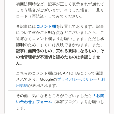
初回訪問時など、記事が正しく表示されず崩れて
しまう場合がございます。そうした場合、一旦リ
ロード（再読込）してみてください。
各記事には
コメント欄
を設置しております。記事
について何かご不明な点などございましたら、ご
遠慮なくコメント欄よりお願いします。ただし
承
認制
のため、すぐには反映できかねます。また、
記事に無関係のもの、荒れる要因になるもの、そ
の他管理者が不適切と認めたものは承認しませ
ん。
こちらのコメント欄はreCAPTCHAによって保護
されており、Googleの
プライバシーポリシー
と
利
用規約
が適用されます。
その他、気になるところがございましたら
「お問
い合わせ」フォーム
（本家ブログ）よりお願いし
ます。