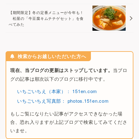
a
t
【期間限定】冬の定番メニューが今年も！
i
松屋の「牛豆腐キムチチゲセット」を食
べてみた
v
e
:
検索からお越しいただいた方へ
現在、当ブログの更新はストップしています。
当ブロ
グの記事は順次以下のブログに移行中です。
いちごいちえ（本家）： 151en.com
いちごいちえ写真部： photos.151en.com
もしご覧になりたい記事がアクセスできなかった場
合、恐れ入りますが上記ブログで検索してみてくださ
いませ。