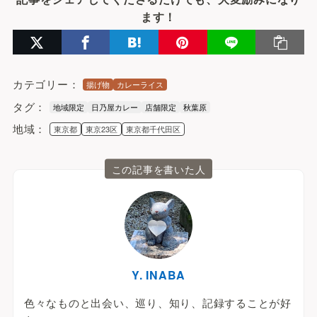
ます！
カテゴリー：
揚げ物
カレーライス
タグ：
地域限定
日乃屋カレー
店舗限定
秋葉原
地域：
東京都
東京23区
東京都千代田区
この記事を書いた人
Y. INABA
色々なものと出会い、巡り、知り、記録することが好