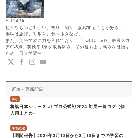
Y. INABA
色々なものと出会い、巡り、知り、記録することが好き。
趣味は旅行、町歩き、食べ歩きなど。
また、英語学習に力を入れており、「TOEIC L&R」最高スコ
ア965点、英検準1級を取得済み。その後もより高みを目指す
ため、日々学習中。
新着・更新記事
将棋
将棋日本シリーズ JTプロ公式戦2024 対局一覧ログ（個
人用まとめ）
学習経過
【週間報告】2024年2月12日から2月18日までの学習の
振り返り【25時間54分】