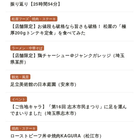
松屋フーズ
焼肉・ステーキ
【店舗限定】お値段も破格なら旨さも破格！ 松屋の「極
厚200gトンテキ定食」を食べてみた
ラーメン・中華そば
【店舗限定】鶏チャーシュー＠ジャンクガレッジ（埼玉
県某所）
観光・風景
足立美術館の日本庭園（安来市）
イベント
【ご当地キャラ】「第16回 志木市民まつり」に足を運ん
でまいりました（埼玉県志木市）
焼肉・ステーキ
ローストビーフ丼＠焼肉KAGURA（松江市）
松屋フーズ
焼肉・ステーキ