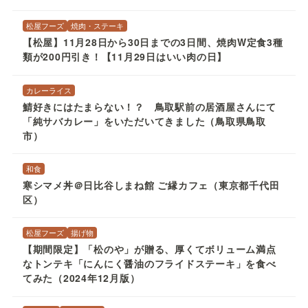
【松屋】11月28日から30日までの3日間、焼肉W定食3種
類が200円引き！【11月29日はいい肉の日】
カレーライス
鯖好きにはたまらない！？ 鳥取駅前の居酒屋さんにて
「純サバカレー」をいただいてきました（鳥取県鳥取
市）
和食
寒シマメ丼＠日比谷しまね館 ご縁カフェ（東京都千代田
区）
松屋フーズ
揚げ物
【期間限定】「松のや」が贈る、厚くてボリューム満点
なトンテキ「にんにく醤油のフライドステーキ」を食べ
てみた（2024年12月版）
イベント
観光・風景
【ライブ配信】しまねっこ（Instagramライブ）＠島根
県立美術館（松江市）