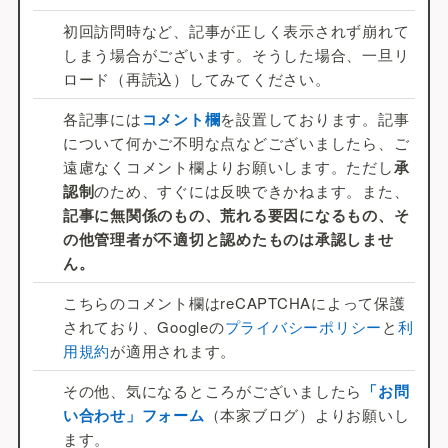
初回訪問時など、記事が正しく表示されず崩れて
しまう場合がございます。そうした場合、一旦リ
ロード（再読込）してみてください。
各記事には
コメント欄
を設置しております。記事
について何かご不明な点などございましたら、ご
遠慮なくコメント欄よりお願いします。ただし
承
認制
のため、すぐには反映できかねます。また、
記事に無関係のもの、荒れる要因になるもの、そ
の他管理者が不適切と認めたものは承認しませ
ん。
こちらのコメント欄はreCAPTCHAによって保護
されており、Googleの
プライバシーポリシー
と
利
用規約
が適用されます。
その他、気になるところがございましたら
「お問
い合わせ」フォーム
（本家ブログ）よりお願いし
ます。