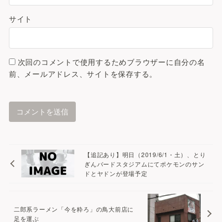
サイト
次回のコメントで使用するためブラウザーに自分の名
前、メールアドレス、サイトを保存する。
A
l
t
【追記あり】明日（2019/6/1・土）、とり
e
ぎんバードスタジアムにてポケモンのサン
ドとヤドンが登場予定
r
n
a
二郎系ラーメン「今を粋ろ」の鳥大前店に
t
足を運ぶ