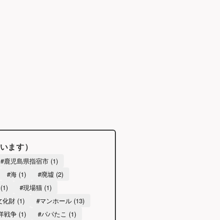
います）
#鹿児島県指宿市 (1)
#海 (1)
#廃墟 (2)
(1)
#現場猫 (1)
化財 (1)
#マンホール (13)
戦争 (1)
#パパたこ (1)