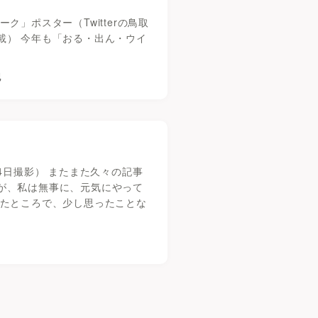
ク」ポスター（Twitterの鳥取
載） 今年も「おる・出ん・ウイ
記
4日撮影） またまた久々の記事
が、私は無事に、元気にやって
ったところで、少し思ったことな