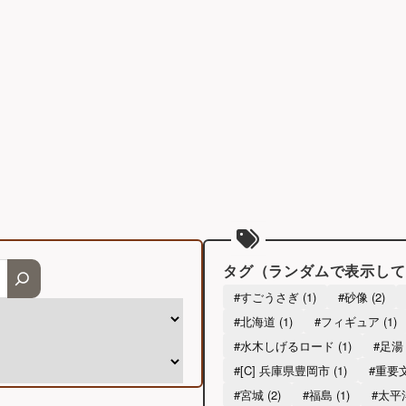
タグ（ランダムで表示して
#すごうさぎ (1)
#砂像 (2)
#北海道 (1)
#フィギュア (1)
#水木しげるロード (1)
#足湯 
#[C] 兵庫県豊岡市 (1)
#重要文
#宮城 (2)
#福島 (1)
#太平洋