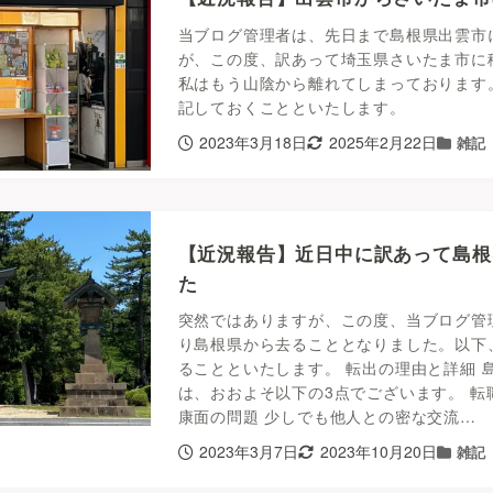
当ブログ管理者は、先日まで島根県出雲市
が、この度、訳あって埼玉県さいたま市に
私はもう山陰から離れてしまっております
記しておくことといたします。
2023年3月18日
2025年2月22日
雑記
【近況報告】近日中に訳あって島根
た
突然ではありますが、この度、当ブログ管理者
り島根県から去ることとなりました。以下
ることといたします。 転出の理由と詳細 
は、おおよそ以下の3点でございます。 転
康面の問題 少しでも他人との密な交流…
2023年3月7日
2023年10月20日
雑記