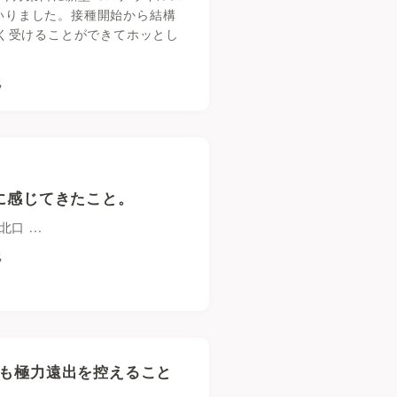
まいりました。接種開始から結構
く受けることができてホッとし
記
に感じてきたこと。
 ...
記
も極力遠出を控えること