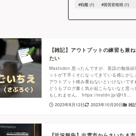
#戦艦 (1)
#因習若桜焼 (1)
【雑記】アウトプットの練習も兼ね
たい
Mastodon 思ったんですが、英語の勉
ットが下手くそになってきている感じがし
アウトプット積み重ねないといけないです
どうもブログ書く気が起こらないなと思っ
もしれません。 https://mstdn.jp/@15…
2023年8月12日
2023年10月20日
雑
【近況報告】出雲市からさいたま市