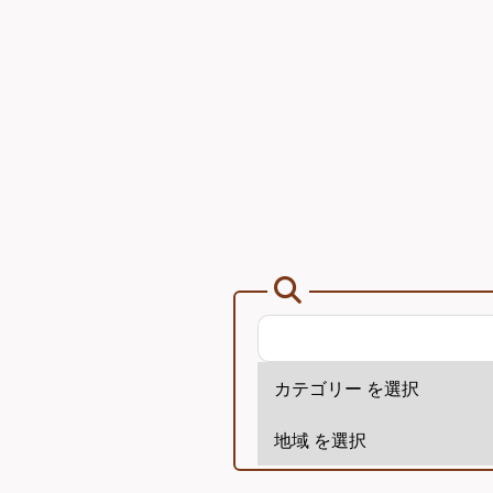
ア
ー
カ
イ